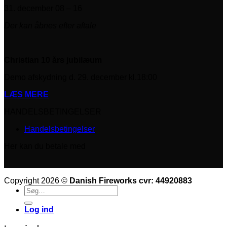
31. december 08 – 16
Der kan åbnes efter aftale
Christian 10 års jubilæum
Demo afskydning d. 29. december kl.18:00
LÆS MERE
HANDELSBETINGELSER
Handelsbetingelser
Her kan du betale med
Copyright 2026 ©
Danish Fireworks cvr: 44920883
Søg
efter:
Log ind