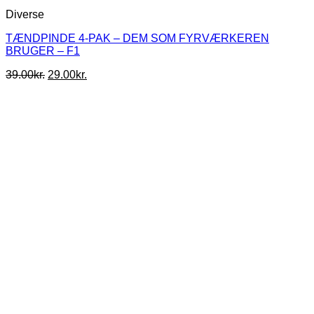
Diverse
TÆNDPINDE 4-PAK – DEM SOM FYRVÆRKEREN
BRUGER – F1
Den
Den
39.00
kr.
29.00
kr.
oprindelige
aktuelle
pris
pris
var:
er:
39.00kr..
29.00kr..