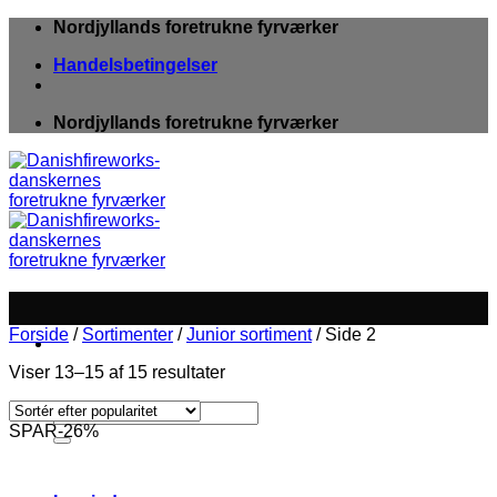
Fortsæt
Nordjyllands foretrukne fyrværker
til
Handelsbetingelser
indhold
Nordjyllands foretrukne fyrværker
Forside
/
Sortimenter
/
Junior sortiment
/
Side 2
Viser 13–15 af 15 resultater
Søg
efter:
SPAR-26%