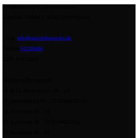
Fyrværkerisalg v. Danishfireworks
Salgsted : Asåvej 3 9330 Dronninglund
Email:
info@danishfireworks.dk
Telefon:
61336666
CVR: 44920883
Butikkens åbningstider
16. til 23. december fra 16 – 19
27. december fra 09 – 22 (DEMODAG)
28. december 09 – 19
29. december 09 – 22 (DEMODAG)
30. december 09 – 21