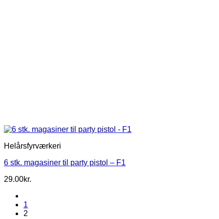
Helårsfyrværkeri
6 stk. magasiner til party pistol – F1
29.00
kr.
1
2