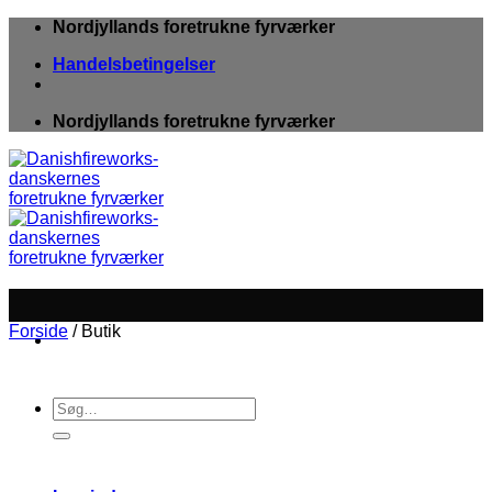
Fortsæt
Nordjyllands foretrukne fyrværker
til
Handelsbetingelser
indhold
Nordjyllands foretrukne fyrværker
Forside
/
Butik
Søg
efter: