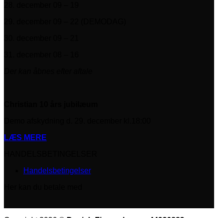
28. december 09 – 19
29. december 09 – 22 (DEMODAG)
30. december 09 – 21
31. december 08 – 16
Der kan åbnes efter aftale
Christian 10 års jubilæum
Demo afskydning d. 29. december kl.18:00
LÆS MERE
HANDELSBETINGELSER
Handelsbetingelser
Her kan du betale med