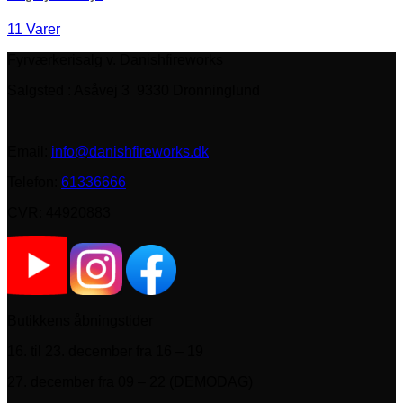
11 Varer
Fyrværkerisalg v. Danishfireworks
Salgsted : Asåvej 3 9330 Dronninglund
Email:
info@danishfireworks.dk
Telefon:
61336666
CVR: 44920883
Butikkens åbningstider
16. til 23. december fra 16 – 19
27. december fra 09 – 22 (DEMODAG)