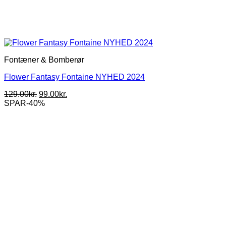
Fontæner & Bomberør
Flower Fantasy Fontaine NYHED 2024
Den
Den
129.00
kr.
99.00
kr.
oprindelige
aktuelle
SPAR-40%
pris
pris
var:
er:
129.00kr..
99.00kr..