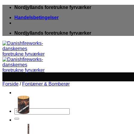
Fortsæt
Nordjyllands foretrukne fyrværker
til
Handelsbetingelser
indhold
Nordjyllands foretrukne fyrværker
Forside
/
Fontæner & Bomberør
Søg
efter: