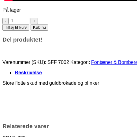
På lager
Goldpower
Bomberør
Tilføj til kurv
Køb nu
30
mm.
Del produktet!
antal
Varenummer (SKU):
SFF 7002
Kategori:
Fontæner & Bomber
Beskrivelse
Store flotte skud med guldbrokade og blinker
Relaterede varer