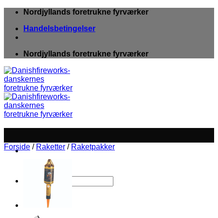
Fortsæt
Nordjyllands foretrukne fyrværker
til
Handelsbetingelser
indhold
Nordjyllands foretrukne fyrværker
Forside
/
Raketter
/
Raketpakker
Søg
efter: