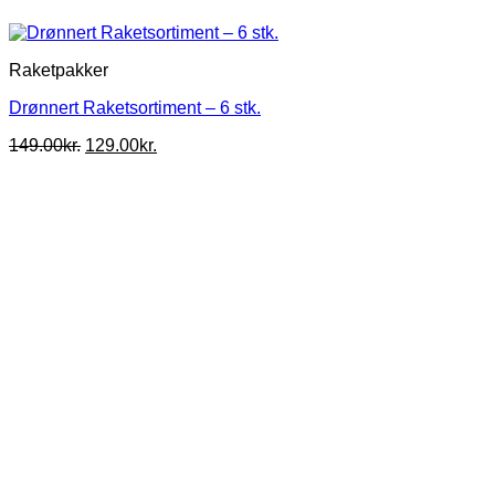
Raketpakker
Drønnert Raketsortiment – 6 stk.
Den
Den
149.00
kr.
129.00
kr.
oprindelige
aktuelle
pris
pris
var:
er:
149.00kr..
129.00kr..