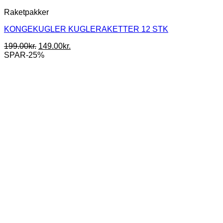
Raketpakker
KONGEKUGLER KUGLERAKETTER 12 STK
Den
Den
199.00
kr.
149.00
kr.
oprindelige
aktuelle
SPAR-25%
pris
pris
var:
er:
199.00kr..
149.00kr..