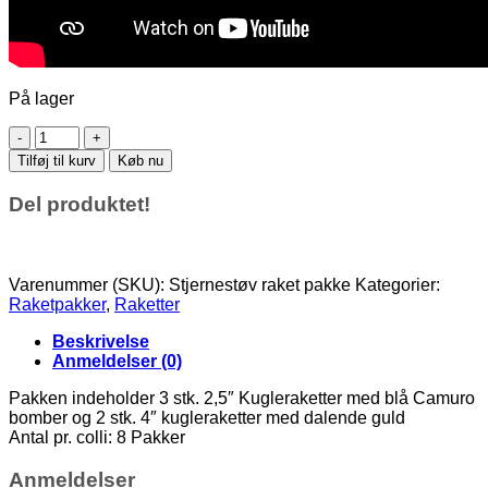
På lager
Stjernestøv
Raket
Tilføj til kurv
Køb nu
pakke
5
Del produktet!
stk
antal
Varenummer (SKU):
Stjernestøv raket pakke
Kategorier:
Raketpakker
,
Raketter
Beskrivelse
Anmeldelser (0)
Pakken indeholder 3 stk. 2,5″ Kugleraketter med blå Camuro
bomber og 2 stk. 4″ kugleraketter med dalende guld
Antal pr. colli: 8 Pakker
Anmeldelser