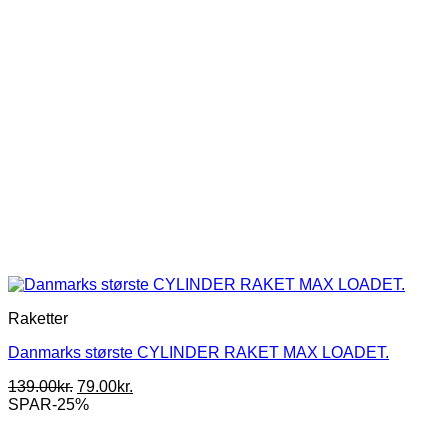
Raketter
Danmarks største CYLINDER RAKET MAX LOADET.
Den
Den
139.00
kr.
79.00
kr.
oprindelige
aktuelle
SPAR-25%
pris
pris
var:
er: