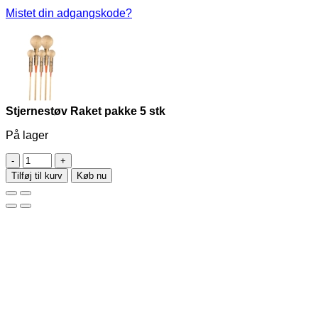
Mistet din adgangskode?
Stjernestøv Raket pakke 5 stk
På lager
Stjernestøv
Raket
Tilføj til kurv
Køb nu
pakke
5
stk
antal