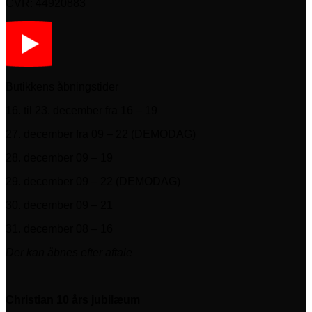
CVR: 44920883
Butikkens åbningstider
16. til 23. december fra 16 – 19
27. december fra 09 – 22 (DEMODAG)
28. december 09 – 19
29. december 09 – 22 (DEMODAG)
30. december 09 – 21
31. december 08 – 16
Der kan åbnes efter aftale
Christian 10 års jubilæum