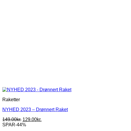
Raketter
NYHED 2023 – Drønnert Raket
Den
Den
149.00
kr.
129.00
kr.
oprindelige
aktuelle
SPAR-44%
pris
pris