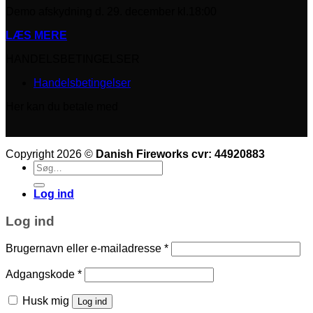
Demo afskydning d. 29. december kl.18:00
LÆS MERE
HANDELSBETINGELSER
Handelsbetingelser
Her kan du betale med
Copyright 2026 ©
Danish Fireworks cvr: 44920883
Søg
efter:
Log ind
Log ind
Påkrævet
Brugernavn eller e-mailadresse
*
Påkrævet
Adgangskode
*
Husk mig
Log ind